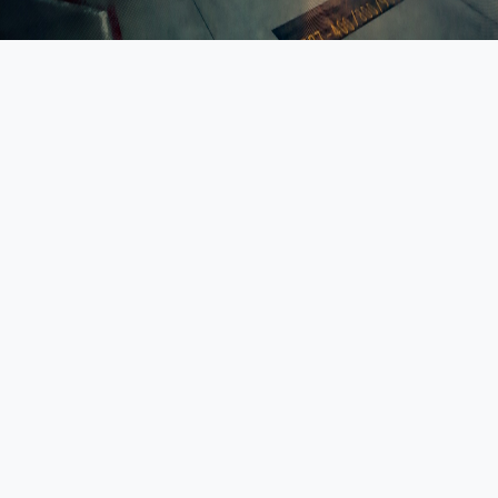
TAP-TMM
En nuestra búsqueda por ser la mejor terminal aérea, nos dedicamos
a ofrecer una gama de servicios excepcionales que satisfacen todas
las necesidades de nuestros clientes. ¡Tu satisfacción es nuestra
prioridad!.
DIRECCIÓN
Santa Lucia, 55640 Zumpango de Ocampo, Edo. México, Méx.
LEGALES
Aviso de privacidad
Términos & condiciones
TELÉFONO
55 4349 7180 (30 Líneas Disponibles)
© 2018 Tap TMM Almacenadora.